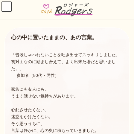
コ
ナ
ン
ビ
テ
ゲ
ン
ー
ツ
シ
へ
ョ
ス
ン
心の中に置いたままの、あの言葉。
キ
に
ッ
移
プ
動
「普段しゃべれないことを吐き出せてスッキリしました。
初対面なのに励まし合えて、よく出来た場だと思いまし
た。」
— 参加者（50代・男性）
家族にも友人にも、
うまく話せない気持ちがあります。
心配させたくない。
迷惑をかけたくない。
そう思ううちに、
言葉は静かに、心の奥に積もっていきました。