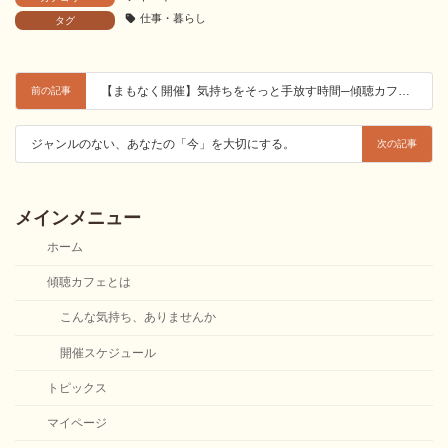
仕事・暮らし
タグ
【まもなく開催】気持ちをそっと手放す時間─傾聴カフェ〈孤独・生きづらさ編〉─
前の記事
ジャンルのない、あなたの「今」を大切にする。
次の記事
メインメニュー
ホーム
傾聴カフェとは
こんな気持ち、ありませんか
開催スケジュール
トピックス
マイページ