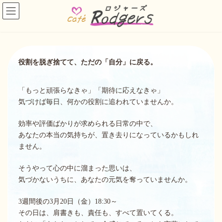
コ
ナ
ン
ビ
テ
ゲ
ン
ー
ツ
シ
へ
ョ
ス
ン
役割を脱ぎ捨てて、ただの「自分」に戻る。
キ
に
ッ
移
プ
動
「もっと頑張らなきゃ」「期待に応えなきゃ」
気づけば毎日、何かの役割に追われていませんか。
効率や評価ばかりが求められる日常の中で、
あなたの本当の気持ちが、置き去りになっているかもしれ
ません。
そうやって心の中に溜まった思いは、
気づかないうちに、あなたの元気を奪っていませんか。
3週間後の3月20日（金）18:30～
その日は、肩書きも、責任も、すべて置いてくる。