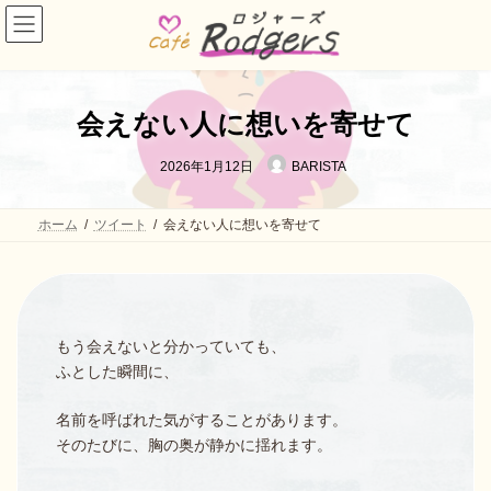
コ
ナ
ン
ビ
テ
ゲ
ン
ー
ツ
シ
へ
ョ
会えない人に想いを寄せて
ス
ン
キ
に
ッ
移
2026年1月12日
BARISTA
プ
動
ホーム
ツイート
会えない人に想いを寄せて
もう会えないと分かっていても、
ふとした瞬間に、
名前を呼ばれた気がすることがあります。
そのたびに、胸の奥が静かに揺れます。