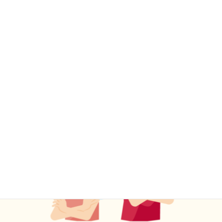
５．人間関係・家族
親・配偶者・子供・友人・職場など、関係性の葛藤・孤独
をテーマに、お話いただきます。
次回予定：2025年8月15日（金）