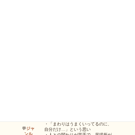
📍
場 所
市民活動推進センター 3階 会議室4
📫
住
流山市中110 生涯学習センター（
マ
ップ
）
所
🆓
参加
無料（ドネーション形式）
費
👥
定 員
5名（先着順）
孤独・生きづらさ
〈
〉一人暮ら
し、自分らしさ、居場所のなさ、将
来不安など
・孤独を感じているけど、誰にも言
えない
・「なんとなくつらい」が日常にな
っている
・「まわりはうまくいってるのに、
💬
ジャ
自分だけ…」という思い
ンル
・人との関わりが苦手で、居場所が