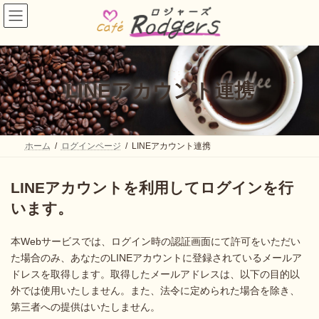
コ
ナ
ン
ビ
テ
ゲ
ン
ー
ツ
シ
へ
ョ
ス
ン
LINEアカウント連携
キ
に
ッ
移
プ
動
ホーム
ログインページ
LINEアカウント連携
LINEアカウントを利用してログインを行
います。
本Webサービスでは、ログイン時の認証画面にて許可をいただい
た場合のみ、あなたのLINEアカウントに登録されているメールア
ドレスを取得します。取得したメールアドレスは、以下の目的以
外では使用いたしません。また、法令に定められた場合を除き、
第三者への提供はいたしません。